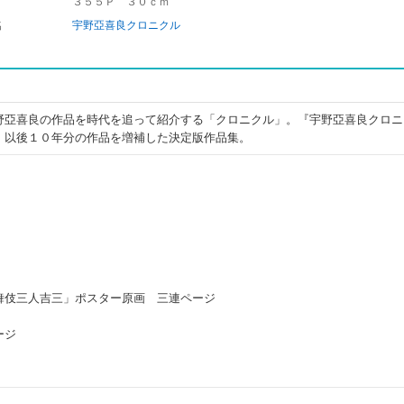
３５５Ｐ ３０ｃｍ
名
宇野亞喜良クロニクル
野亞喜良の作品を時代を追って紹介する「クロニクル」。『宇野亞喜良クロニ
、以後１０年分の作品を増補した決定版作品集。
舞伎三人吉三」ポスター原画 三連ページ
ージ