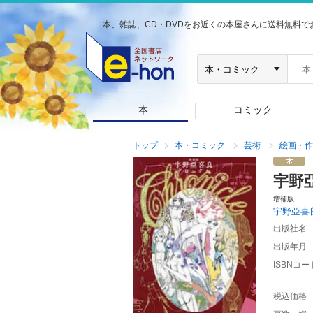
本、雑誌、CD・DVDをお近くの本屋さんに送料無料で
本
コミック
トップ
本・コミック
芸術
絵画・作
宇野
増補版
宇野亞喜
出版社名
出版年月
ISBNコー
税込価格