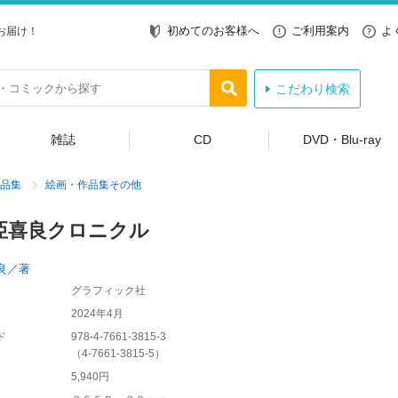
初めてのお客様へ
ご利用案内
よ
お届け！
こだわり検索
雑誌
CD
DVD・Blu-ray
品集
絵画・作品集その他
亞喜良クロニクル
良／著
グラフィック社
2024年4月
ド
978-4-7661-3815-3
（
4-7661-3815-5
）
5,940円