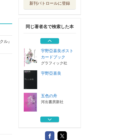
新刊パトロールに登録
ガラスの魚
理論社
同じ著者名で検索した本
ＫＡＬＥＩＤＯＳ
ＣＯＰＥ 宇野...
グラフィック社
クル』
宇野亞喜良ポスト
カードブック
グラフィック社
宇野亞喜良
五色の舟
河出書房新社
ガラスの魚
理論社