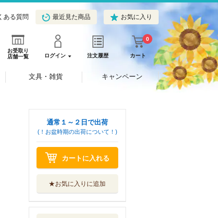
くある質問
最近見た商品
お気に入り
0
お受取り
ログイン
注文履歴
カート
店舗一覧
文具・雑貨
キャンペーン
通常１～２日で出荷
(！お盆時期の出荷について！)
カートに入れる
★お気に入りに追加
五色の舟
河出書房新社