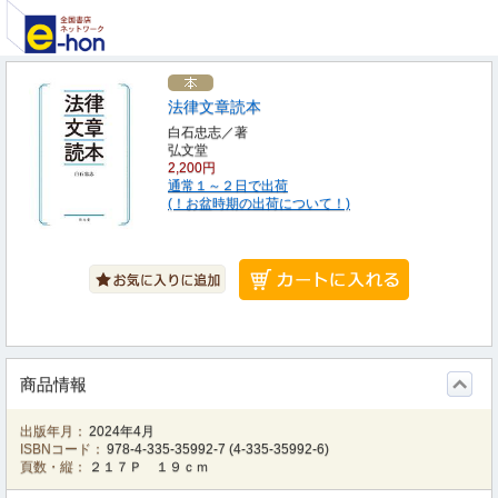
法律文章読本
白石忠志／著
弘文堂
2,200円
通常１～２日で出荷
(！お盆時期の出荷について！)
商品情報
出版年月：
2024年4月
ISBNコード：
978-4-335-35992-7
(
4-335-35992-6
)
頁数・縦：
２１７Ｐ １９ｃｍ