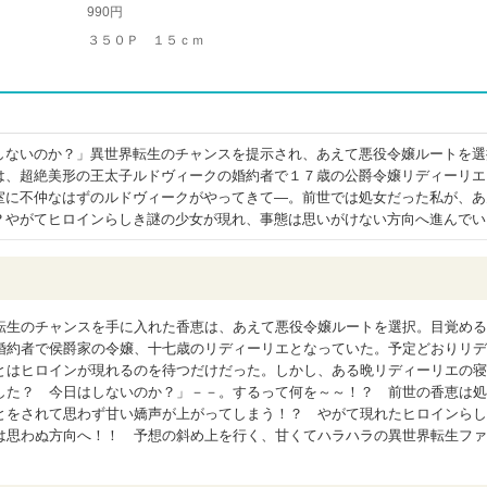
990円
３５０Ｐ １５ｃｍ
しないのか？」異世界転生のチャンスを提示され、あえて悪役令嬢ルートを選
は、超絶美形の王太子ルドヴィークの婚約者で１７歳の公爵令嬢リディーリエ
室に不仲なはずのルドヴィークがやってきて―。前世では処女だった私が、あ
？やがてヒロインらしき謎の少女が現れ、事態は思いがけない方向へ進んでい
転生のチャンスを手に入れた香恵は、あえて悪役令嬢ルートを選択。目覚める
婚約者で侯爵家の令嬢、十七歳のリディーリエとなっていた。予定どおりリデ
とはヒロインが現れるのを待つだけだった。しかし、ある晩リディーリエの寝
した？ 今日はしないのか？」－－。するって何を～～！？ 前世の香恵は処
とをされて思わず甘い嬌声が上がってしまう！？ やがて現れたヒロインらし
は思わぬ方向へ！！ 予想の斜め上を行く、甘くてハラハラの異世界転生ファ