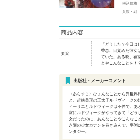
税込価格
頁数・縦
商品内容
「どうした？今日は
香恵。目覚めた彼女
要旨
ていた。ある晩、寝
とやこんなことを！
出版社・メーカーコメント
〈あらすじ〉ひょんなことから異世界
と、超絶美形の王太子ルドヴィークの
ィーリエとルドヴィークは不仲で、あ
室にルドヴィークがやってきて「どう
女だったのに、あんなことやこんなこ
き謎の少女カナンを巻き込んで、事態
ンタジー。