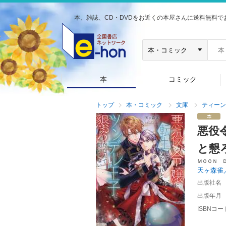
本、雑誌、CD・DVDをお近くの本屋さんに送料無料で
本
コミック
トップ
本・コミック
文庫
ティーン
悪役
と懇
ＭＯＯＮ 
天ヶ森雀
出版社名
出版年月
ISBNコー