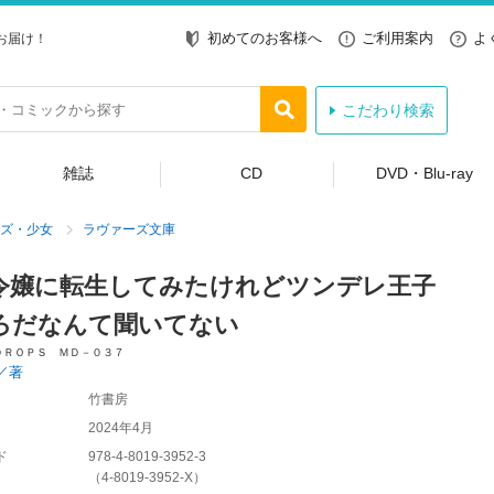
初めてのお客様へ
ご利用案内
よ
お届け！
こだわり検索
雑誌
CD
DVD・Blu-ray
ズ・少女
ラヴァーズ文庫
令嬢に転生してみたけれどツンデレ王子
ろだなんて聞いてない
ＤＲＯＰＳ ＭＤ－０３７
／著
竹書房
2024年4月
ド
978-4-8019-3952-3
（
4-8019-3952-X
）