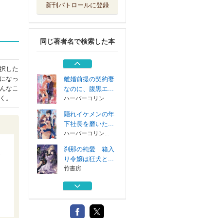
新刊パトロールに登録
魔王の娘と白鳥の
騎士 罠にかけ...
竹書房
同じ著者名で検索した本
純情欲望スイート
マニュアル 処...
竹書房
択した
になっ
離婚前提の契約妻
んなこ
なのに、腹黒エ...
く。
ハーパーコリン...
隠れイケメンの年
下社長を磨いた...
ハーパーコリン...
刹那の純愛 箱入
り令嬢は狂犬と...
竹書房
魔王の娘と白鳥の
騎士 罠にかけ...
竹書房