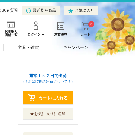
くある質問
最近見た商品
お気に入り
0
お受取り
ログイン
注文履歴
カート
店舗一覧
文具・雑貨
キャンペーン
通常１～２日で出荷
(！お盆時期の出荷について！)
カートに入れる
★お気に入りに追加
刹那の純愛 箱入
り令嬢は狂犬と...
竹書房