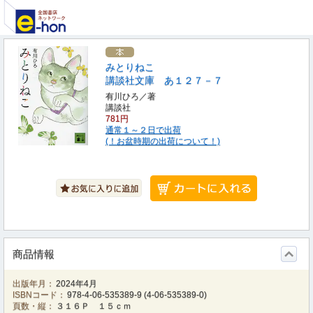
みとりねこ
講談社文庫 あ１２７－７
有川ひろ／著
講談社
781円
通常１～２日で出荷
(！お盆時期の出荷について！)
商品情報
出版年月：
2024年4月
ISBNコード：
978-4-06-535389-9
(
4-06-535389-0
)
頁数・縦：
３１６Ｐ １５ｃｍ