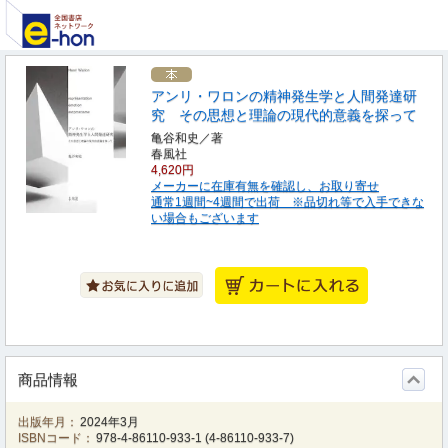
アンリ・ワロンの精神発生学と人間発達研
究 その思想と理論の現代的意義を探って
亀谷和史／著
春風社
4,620円
メーカーに在庫有無を確認し、お取り寄せ
通常1週間~4週間で出荷 ※品切れ等で入手できな
い場合もございます
商品情報
出版年月：
2024年3月
ISBNコード：
978-4-86110-933-1
(
4-86110-933-7
)