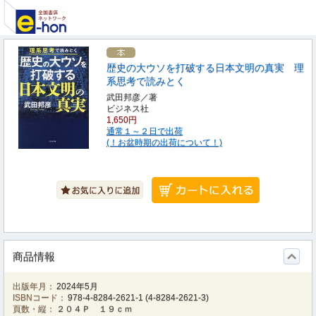
歴史の大ウソを打破する日本文明の真実 理
系思考で読みとく
武田邦彦／著
ビジネス社
1,650円
通常１～２日で出荷
(！お盆時期の出荷について！)
商品情報
出版年月：
2024年5月
ISBNコード：
978-4-8284-2621-1
(
4-8284-2621-3
)
頁数・縦：
２０４Ｐ １９ｃｍ