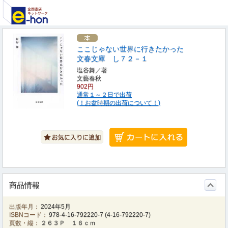
ここじゃない世界に行きたかった
文春文庫 し７２－１
塩谷舞／著
文藝春秋
902円
通常１～２日で出荷
(！お盆時期の出荷について！)
商品情報
出版年月：
2024年5月
ISBNコード：
978-4-16-792220-7
(
4-16-792220-7
)
頁数・縦：
２６３Ｐ １６ｃｍ