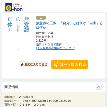
無意識の正体 「自分」とは何か「自由」と
は何か
山竹伸二／著
河出書房新社
2,310円
通常１～２日で出荷
(！お盆時期の出荷について！)
商品情報
出版年月：
2024年4月
ISBNコード：
978-4-309-23150-1
(
4-309-23150-0
)
頁数・縦：
２１３Ｐ ２０ｃｍ