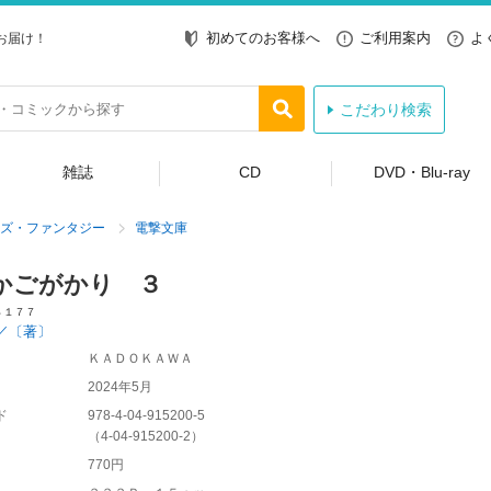
初めてのお客様へ
ご利用案内
よ
お届け！
こだわり検索
雑誌
CD
DVD・Blu-ray
ズ・ファンタジー
電撃文庫
かごがかり ３
４１７７
／〔著〕
ＫＡＤＯＫＡＷＡ
2024年5月
ド
978-4-04-915200-5
（
4-04-915200-2
）
770円