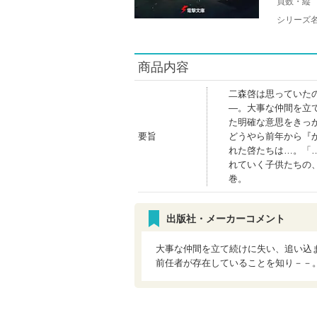
頁数・縦
シリーズ
商品内容
二森啓は思っていた
―。大事な仲間を立
た明確な意思をきっ
要旨
どうやら前年から『
れた啓たちは…。「
れていく子供たちの
巻。
出版社・メーカーコメント
大事な仲間を立て続けに失い、追い込
前任者が存在していることを知り－－