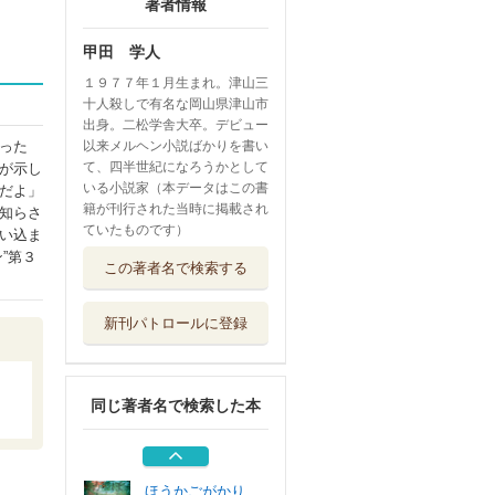
著者情報
甲田 学人
１９７７年１月生まれ。津山三
十人殺しで有名な岡山県津山市
出身。二松学舎大卒。デビュー
った
以来メルヘン小説ばかりを書い
て、四半世紀になろうかとして
が示し
いる小説家（本データはこの書
だよ」
籍が刊行された当時に掲載され
知らさ
ていたものです）
い込ま
断章のグリム ５
”第３
この著者名で検索する
ＫＡＤＯＫＡＷＡ
新刊パトロールに登録
断章のグリム ４
ＫＡＤＯＫＡＷＡ
同じ著者名で検索した本
ほうかごがかり
６
ＫＡＤＯＫＡＷＡ
ほうかごがかり