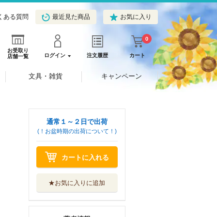
くある質問
最近見た商品
お気に入り
0
お受取り
ログイン
注文履歴
カート
店舗一覧
文具・雑貨
キャンペーン
通常１～２日で出荷
(！お盆時期の出荷について！)
カートに入れる
★お気に入りに追加