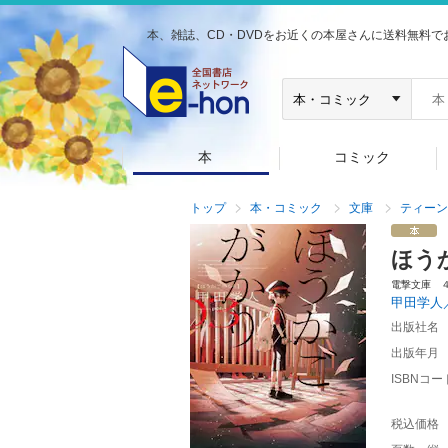
本、雑誌、CD・DVDをお近くの本屋さんに送料無料で
本
コミック
トップ
本・コミック
文庫
ティーン
ほう
電撃文庫 
甲田学人
出版社名
出版年月
ISBNコー
税込価格