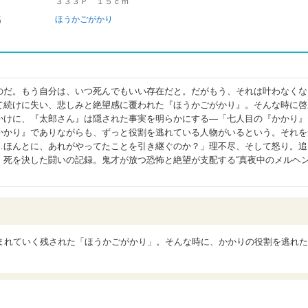
３３３Ｐ １５ｃｍ
名
ほうかごがかり
のだ。もう自分は、いつ死んでもいい存在だと。だがもう、それは叶わなくな
て続けに失い、悲しみと絶望感に覆われた『ほうかごがかり』。そんな時に啓
かけに、『太郎さん』は隠された事実を明らかにする―「七人目の『かかり』
かかり』でありながらも、ずっと役割を逃れている人物がいるという。それを
…ほんとに、あれがやってたことを引き継ぐのか？」理不尽、そして怒り。追
、死を決した闘いの記録。鬼才が放つ恐怖と絶望が支配する“真夜中のメルヘン
まれていく残された「ほうかごがかり」。そんな時に、かかりの役割を逃れた
。