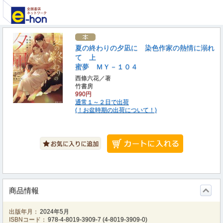
夏の終わりの夕凪に 染色作家の熱情に溺れ
て 上
蜜夢 ＭＹ－１０４
西條六花／著
竹書房
990円
通常１～２日で出荷
(！お盆時期の出荷について！)
商品情報
出版年月：
2024年5月
ISBNコード：
978-4-8019-3909-7
(
4-8019-3909-0
)