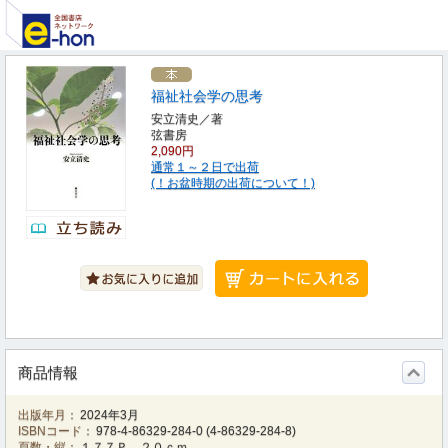
福祉社会学の思考
安立清史／著
弦書房
2,090円
通常１～２日で出荷
(！お盆時期の出荷について！)
商品情報
出版年月：
2024年3月
ISBNコード：
978-4-86329-284-0
(
4-86329-284-8
)
頁数・縦：
１７７Ｐ ２０ｃｍ