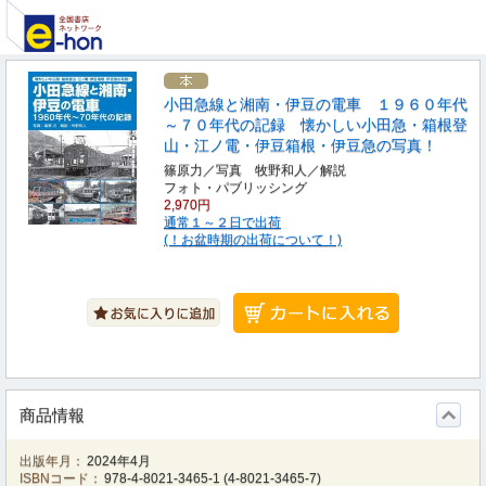
小田急線と湘南・伊豆の電車 １９６０年代
～７０年代の記録 懐かしい小田急・箱根登
山・江ノ電・伊豆箱根・伊豆急の写真！
篠原力／写真 牧野和人／解説
フォト・パブリッシング
2,970円
通常１～２日で出荷
(！お盆時期の出荷について！)
商品情報
出版年月：
2024年4月
ISBNコード：
978-4-8021-3465-1
(
4-8021-3465-7
)