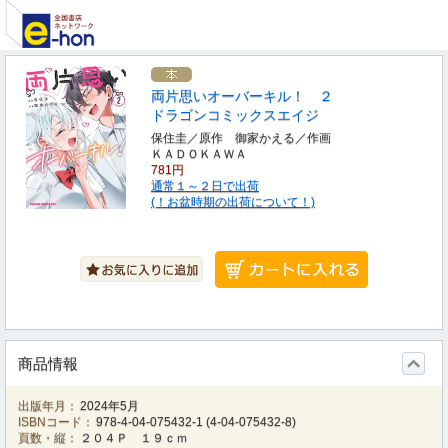
両片思いオーバーキル！ ２
ドラゴンコミックスエイジ
保住圭／原作 御家かえる／作画
ＫＡＤＯＫＡＷＡ
781円
通常１～２日で出荷
(！お盆時期の出荷について！)
商品情報
出版年月：
2024年5月
ISBNコード：
978-4-04-075432-1
(
4-04-075432-8
)
頁数・縦：
２０４Ｐ １９ｃｍ