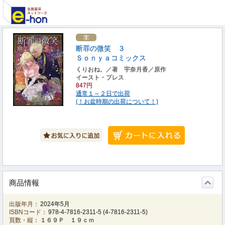
断罪の微笑 ３
Ｓｏｎｙａコミックス
くりおね。／著 宇奈月香／原作
イースト・プレス
847円
通常１～２日で出荷
(！お盆時期の出荷について！)
商品情報
出版年月：
2024年5月
ISBNコード：
978-4-7816-2311-5
(
4-7816-2311-5
)
頁数・縦：
１６９Ｐ １９ｃｍ