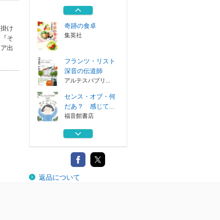
読書
集英社
奇跡の食卓
手掛け
集英社
。『そ
ィア出
フランツ・リスト
深音の伝道師
アルテスパブリ...
センス・オブ・何
だあ？ 感じて...
福音館書店
四季を詠む ３６
５日の体感
集英社
世界でただ一つの
返品について
読書
集英社
奇跡の食卓
集英社