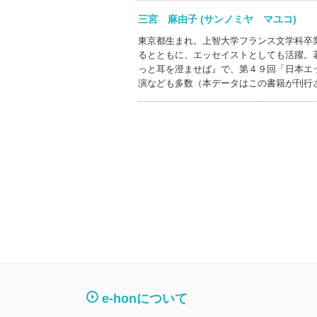
三宮 麻由子 (サンノミヤ マユコ)
東京都生まれ。上智大学フランス文学科卒
るとともに、エッセイストとしても活躍。
っと耳を澄ませば』で、第４９回「日本エ
演なども多数（本データはこの書籍が刊行
e-honについて