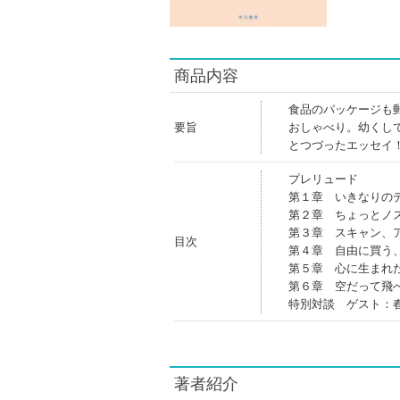
商品内容
食品のパッケージも
要旨
おしゃべり。幼くし
とつづったエッセイ
プレリュード
第１章 いきなりの
第２章 ちょっとノ
第３章 スキャン、
目次
第４章 自由に買う
第５章 心に生まれ
第６章 空だって飛
特別対談 ゲスト：
著者紹介