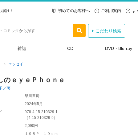
初めてのお客様へ
ご利用案内
よ
お届け！
こだわり検索
雑誌
CD
DVD・Blu-ray
エッセイ
しのｅｙｅＰｈｏｎｅ
子／著
早川書房
2024年5月
ド
978-4-15-210329-1
（
4-15-210329-9
）
2,090円
１９８Ｐ １９ｃｍ