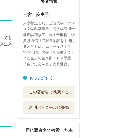
著者情報
三宮 麻由子
東京都生まれ。上智大学フラン
ス文学科卒業後、同大学院博士
前期課程修了、修士号取得。外
っても
資系通信社で報道翻訳を手掛け
き生き
るとともに、エッセイストとし
ても活躍。著書『鳥が教えてく
れた空』で第２回ＮＨＫ学園
「自分史文学賞」大賞受賞。
…
もっと詳しく
センス・オブ・何
この著者名で検索する
だあ？ 感じて...
福音館書店
新刊パトロールに登録
四季を詠む ３６
５日の体感
集英社
同じ著者名で検索した本
世界でただ一つの