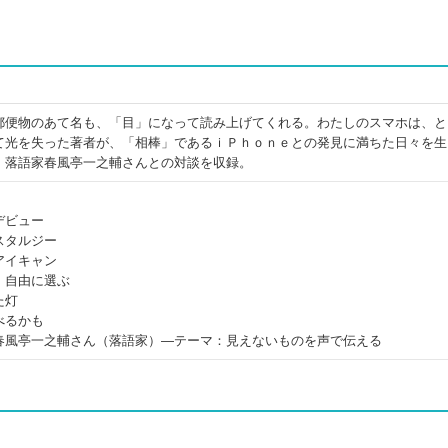
郵便物のあて名も、「目」になって読み上げてくれる。わたしのスマホは、と
て光を失った著者が、「相棒」であるｉＰｈｏｎｅとの発見に満ちた日々を生
！落語家春風亭一之輔さんとの対談を収録。
デビュー
スタルジー
アイキャン
、自由に選ぶ
た灯
べるかも
春風亭一之輔さん（落語家）―テーマ：見えないものを声で伝える