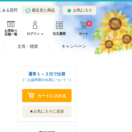
くある質問
最近見た商品
お気に入り
0
お受取り
ログイン
注文履歴
カート
店舗一覧
文具・雑貨
キャンペーン
通常１～２日で出荷
(！お盆時期の出荷について！)
カートに入れる
★お気に入りに追加