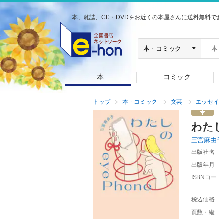
本、雑誌、CD・DVDをお近くの本屋さんに送料無料で
本
コミック
トップ
本・コミック
文芸
エッセイ
わた
三宮麻由
出版社名
出版年月
ISBNコー
税込価格
頁数・縦