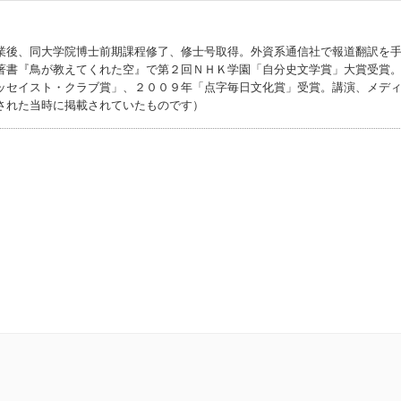
業後、同大学院博士前期課程修了、修士号取得。外資系通信社で報道翻訳を
著書『鳥が教えてくれた空』で第２回ＮＨＫ学園「自分史文学賞」大賞受賞
ッセイスト・クラブ賞」、２００９年「点字毎日文化賞」受賞。講演、メデ
された当時に掲載されていたものです）