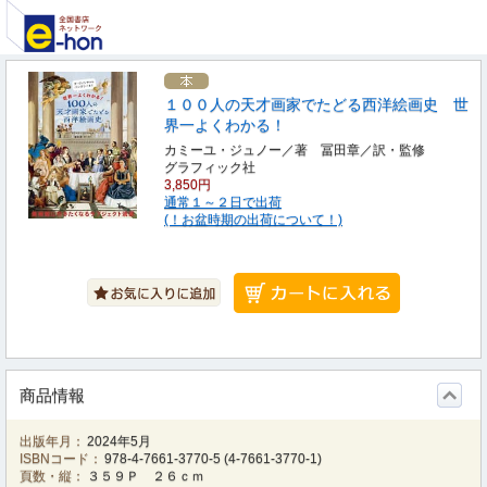
１００人の天才画家でたどる西洋絵画史 世
界一よくわかる！
カミーユ・ジュノー／著 冨田章／訳・監修
グラフィック社
3,850円
通常１～２日で出荷
(！お盆時期の出荷について！)
商品情報
出版年月：
2024年5月
ISBNコード：
978-4-7661-3770-5
(
4-7661-3770-1
)
頁数・縦：
３５９Ｐ ２６ｃｍ