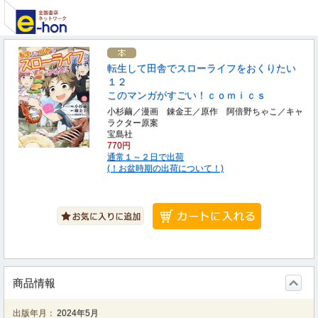
転生して田舎でスローライフをおくりたい
１２
このマンガがすごい！ｃｏｍｉｃｓ
小杉繭／漫画 錬金王／原作 阿倍野ちゃこ／キャ
ラクター原案
宝島社
770円
通常１～２日で出荷
(！お盆時期の出荷について！)
商品情報
出版年月：
2024年5月