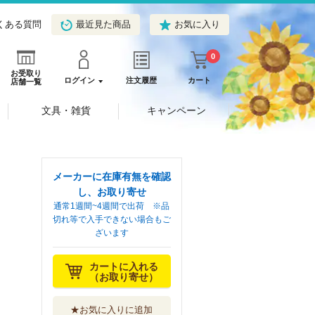
くある質問
最近見た商品
お気に入り
0
お受取り
ログイン
注文履歴
カート
店舗一覧
文具・雑貨
キャンペーン
メーカーに在庫有無を確認
し、お取り寄せ
通常1週間~4週間で出荷 ※品
切れ等で入手できない場合もご
ざいます
カートに入れる
（お取り寄せ）
★お気に入りに追加