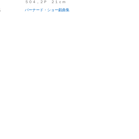
５０４，２Ｐ ２１ｃｍ
名
バーナード・ショー戯曲集