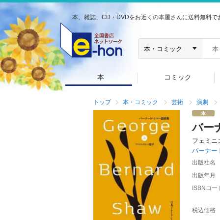
本、雑誌、CD・DVDをお近くの本屋さんに送料無料で
本
コミック
トップ
本・コミック
芸術
演劇
バー
フェミニ
バーナー
出版社名
出版年月
ISBNコー
税込価格