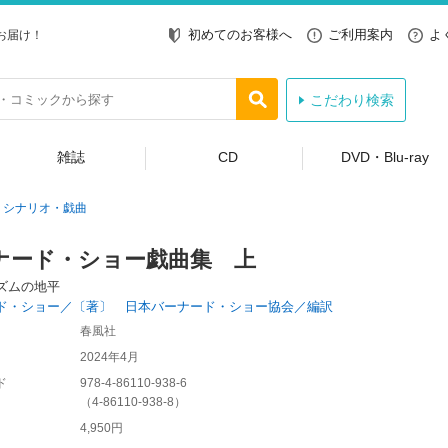
初めてのお客様へ
ご利用案内
よ
お届け！
こだわり検索
雑誌
CD
DVD・Blu-ray
シナリオ・戯曲
ナード・ショー戯曲集 上
ズムの地平
ド・ショー／〔著〕 日本バーナード・ショー協会／編訳
春風社
2024年4月
ド
978-4-86110-938-6
（
4-86110-938-8
）
4,950円