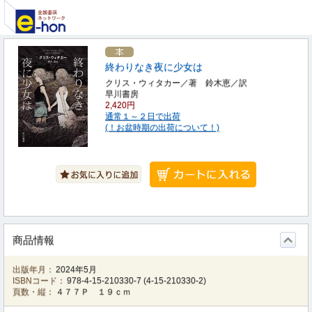
終わりなき夜に少女は
クリス・ウィタカー／著 鈴木恵／訳
早川書房
2,420円
通常１～２日で出荷
(！お盆時期の出荷について！)
商品情報
出版年月：
2024年5月
ISBNコード：
978-4-15-210330-7
(
4-15-210330-2
)
頁数・縦：
４７７Ｐ １９ｃｍ