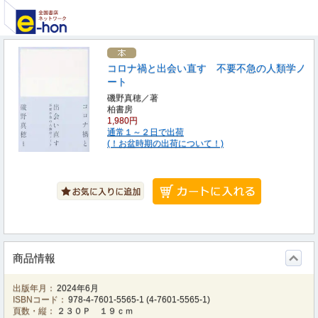
コロナ禍と出会い直す 不要不急の人類学ノ
ート
磯野真穂／著
柏書房
1,980円
通常１～２日で出荷
(！お盆時期の出荷について！)
商品情報
出版年月：
2024年6月
ISBNコード：
978-4-7601-5565-1
(
4-7601-5565-1
)
頁数・縦：
２３０Ｐ １９ｃｍ