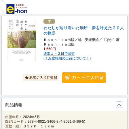
わたしが辿り着いた場所 夢を叶えた２０人
の物語
Ｒａｓｈｉｓａ出版／編 安楽里絵／〔ほか〕著
Ｒａｓｈｉｓａ出版
1,650円
通常１～２日で出荷
(！お盆時期の出荷について！)
商品情報
出版年月：
2024年5月
ISBNコード：
978-4-8021-3466-8
(
4-8021-3466-5
)
頁数・縦：
３３７Ｐ １９ｃｍ