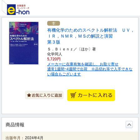
有機化学のためのスペクトル解析法 ＵＶ，
ＩＲ，ＮＭＲ，ＭＳの解説と演習
第３版
Ｓ．Ｂｉｅｎｚ／〔ほか〕著
化学同人
5,720円
メーカーに在庫有無を確認し、お取り寄せ
通常1週間~4週間で出荷 ※品切れ等で入手できな
い場合もございます
商品情報
出版年月：
2024年4月