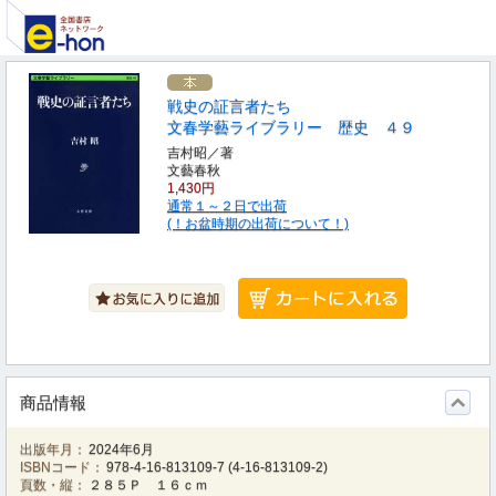
戦史の証言者たち
文春学藝ライブラリー 歴史 ４９
吉村昭／著
文藝春秋
1,430円
通常１～２日で出荷
(！お盆時期の出荷について！)
商品情報
出版年月：
2024年6月
ISBNコード：
978-4-16-813109-7
(
4-16-813109-2
)
頁数・縦：
２８５Ｐ １６ｃｍ