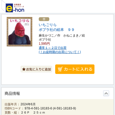
いちごりら
ポプラ社の絵本 ９９
麻生かづこ／作 かねこまき／絵
ポプラ社
1,595円
通常１～２日で出荷
(！お盆時期の出荷について！)
商品情報
出版年月：
2024年6月
ISBNコード：
978-4-591-18183-6
(
4-591-18183-9
)
頁数・縦：
２６Ｐ ２５ｃｍ