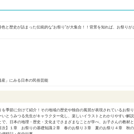
特色と歴史が詰まった伝統的な“お祭り”が大集合！！背景を知れば、お祭りが
遺産」にみる日本の民俗芸能
りを季節に分けて紹介！その地域の歴史や独自の風習が表現されているお祭り
ーいとうみつる先生がキャラクター化し、楽しいイラストとわかりやすい解説
とで、日本の地理・歴史・文化までさまざまなことが学べ、お子さんの教材と
目次】１章 お祭りの基礎知識２章 春のお祭り３章 夏のお祭り４章 秋の
の歳時記・年中行事