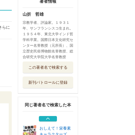
著者情報
山折 哲雄
宗教学者、評論家。１９３１
さらに
年、サンフランシスコ生まれ。
１９５４年、東北大学インド哲
学科卒業。国際日本文化研究セ
ンター名誉教授（元所長）、国
立歴史民俗博物館名誉教授、総
合研究大学院大学名誉教授
キャラ絵で学ぶ！
この著者名で検索する
仏教・神道おも...
すばる舎
新刊パトロールに登録
キャラ絵で学ぶ！
仏教図鑑 もっ...
すばる舎
同じ著者名で検索した本
日本の仏教史年表
仏教１５００...
朝日新聞出版
おしえて！栄養素
キャラクターズ