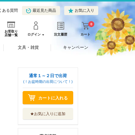
くある質問
最近見た商品
お気に入り
0
お受取り
ログイン
注文履歴
カート
店舗一覧
文具・雑貨
キャンペーン
通常１～２日で出荷
(！お盆時期の出荷について！)
カートに入れる
★お気に入りに追加