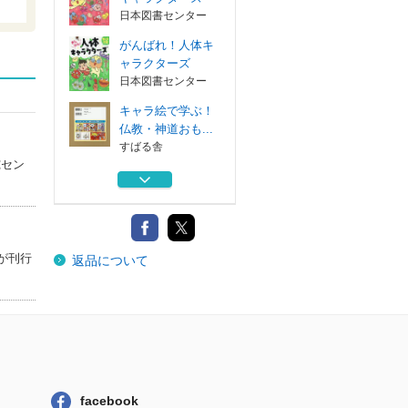
日本図書センター
がんばれ！人体キ
ャラクターズ
日本図書センター
キャラ絵で学ぶ！
仏教・神道おも...
すばる舎
究セン
キャラ絵で学ぶ！
仏教図鑑 もっ...
すばる舎
日本の仏教史年表
が刊行
返品について
仏教１５００...
朝日新聞出版
おしえて！栄養素
キャラクターズ
日本図書センター
がんばれ！人体キ
ャラクターズ
facebook