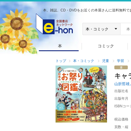
本、雑誌、CD・DVDをお近くの本屋さんに送料無料で
本
コミック
トップ
本・コミック
児童
学習
キャ
山折哲雄
出版社名
出版年月
ISBNコー
税込価格
頁数・縦