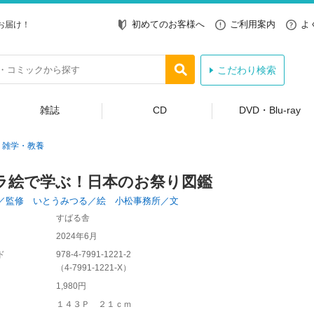
初めてのお客様へ
ご利用案内
よ
お届け！
こだわり検索
雑誌
CD
DVD・Blu-ray
雑学・教養
ラ絵で学ぶ！日本のお祭り図鑑
／監修 いとうみつる／絵 小松事務所／文
すばる舎
2024年6月
ド
978-4-7991-1221-2
（
4-7991-1221-X
）
1,980円
１４３Ｐ ２１ｃｍ