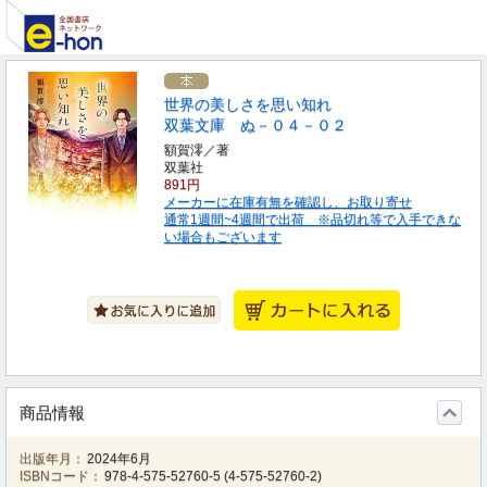
世界の美しさを思い知れ
双葉文庫 ぬ－０４－０２
額賀澪／著
双葉社
891円
メーカーに在庫有無を確認し、お取り寄せ
通常1週間~4週間で出荷 ※品切れ等で入手できな
い場合もございます
商品情報
出版年月：
2024年6月
ISBNコード：
978-4-575-52760-5
(
4-575-52760-2
)