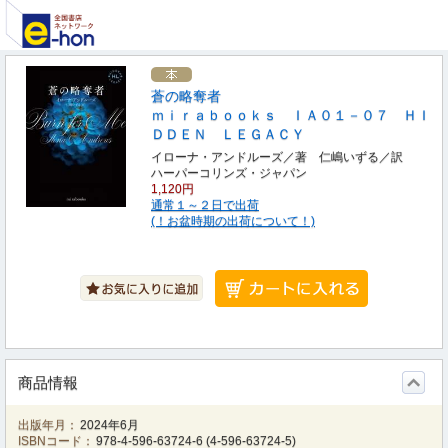
蒼の略奪者
ｍｉｒａｂｏｏｋｓ ＩＡ０１－０７ ＨＩ
ＤＤＥＮ ＬＥＧＡＣＹ
イローナ・アンドルーズ／著 仁嶋いずる／訳
ハーパーコリンズ・ジャパン
1,120円
通常１～２日で出荷
(！お盆時期の出荷について！)
商品情報
出版年月：
2024年6月
ISBNコード：
978-4-596-63724-6
(
4-596-63724-5
)