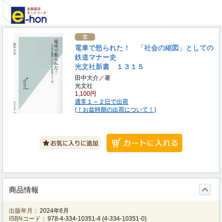
電車で怒られた！ 「社会の縮図」としての
鉄道マナー史
光文社新書 １３１５
田中大介／著
光文社
1,100円
通常１～２日で出荷
(！お盆時期の出荷について！)
商品情報
出版年月：
2024年6月
ISBNコード：
978-4-334-10351-4
(
4-334-10351-0
)