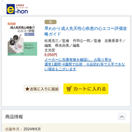
早わかり成人先天性心疾患の心エコー評価攻
略ガイド
松尾浩三／監修 丹羽公一郎／監修 吉敷香菜子／
編集 椎名由美／編集
文光堂
6,050円
メーカーに在庫有無を確認し、お取り寄せ
通常1週間~4週間で出荷 ※品切れ等で入手できな
い場合もございます
商品情報
出版年月：
2024年6月