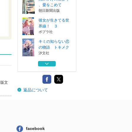
、愛をこめて
朝日新聞出版
彼女が生きてる世
界線！ ３
ポプラ社
キミの知らない恋
の物語 トキメク
汐文社
彼女が生きてる世
界線！ ２
ポプラ社
出版文
彼女が生きてる世
）
返品について
界線！ １
ポプラ社
沈みかけの船より
、愛をこめて
朝日新聞出版
彼女が生きてる世
facebook