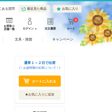
くある質問
最近見た商品
お気に入り
0
お受取り
ログイン
注文履歴
カート
店舗一覧
文具・雑貨
キャンペーン
通常１～２日で出荷
(！お盆時期の出荷について！)
カートに入れる
★お気に入りに追加