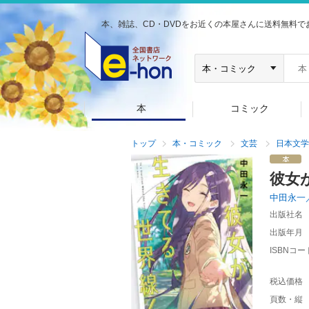
本、雑誌、CD・DVDをお近くの本屋さんに送料無料で
本
コミック
トップ
本・コミック
文芸
日本文学
彼女
中田永一
出版社名
出版年月
ISBNコー
税込価格
頁数・縦