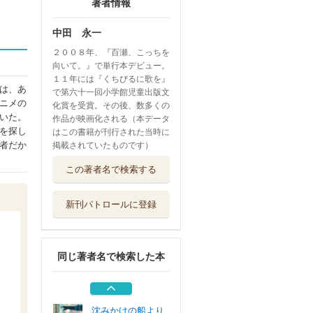
著者情報
中田 永一
２００８年、『百瀬、こっちを
向いて。』で単行本デビュー。
１１年には『くちびるに歌を』
は、あ
で第六十一回小学館児童出版文
ニメの
化賞を受賞。その後、数多くの
いた。
作品が映画化される（本データ
を探し
はこの書籍が刊行された当時に
者だか
掲載されていたものです）
キミの知らない恋
この著者名で検索する
の物語 トキメク
汐文社
新刊パトロールに登録
彼女が生きてる世
界線！ ２
ポプラ社
同じ著者名で検索した本
彼女が生きてる世
界線！ １
ポプラ社
沈みかけの船より