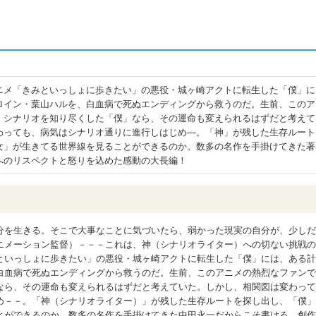
ニメ「きみといっしょに歩きたい」の悪役・城ヶ崎アクトに転生した「僕」に
ロイン・葉山ハルを、白血病で死ぬエンディングから救うのだ。生前、このア
、シナリオを知り尽くした「僕」なら、その運命も変えられるはずだと考えて
わっても、病気はシナリオ通りに進行しはじめ―。「神」が残した生存ルート
女」が生きてる世界線を見ることができるのか。数多の名作を手掛けてきた著
へのリスペクトと怒りを込めた感動の大長編！
分を生きる。そこで大事なことに気づいたら、弱かった現実の自分が、少しだ
ニメーション監督）－－－これは、神（シナリオライター）への切ない挑戦の
といっしょに歩きたい」の悪役・城ヶ崎アクトに転生した「僕」には、ある計
白血病で死ぬエンディングから救うのだ。生前、このアニメの熱烈なファンで
なら、その運命も変えられるはずだと考えていた。しかし、相関図は変わって
め－－。「神（シナリオライター）」が残した生存ルートを探し出し、「僕」
とができるのか。数多の名作を手掛けてきた中田永一だからこそ書ける、創作