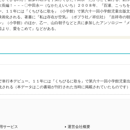
大長編！－－－〇中田永一（なかたえいいち）２００８年、『百瀬、こっちを
ー。１１年には『くちびるに歌を』（小学館）で第六十一回小学館児童出版文
映画化される。著書に『私は存在が空気』（ポプラ社／祥伝社）『吉祥寺の朝
ン』（小学館）のほか、乙一、山白朝子などと共に参加したアンソロジー『メ
船より、愛をこめて』などがある。
で単行本デビュー。１１年には『くちびるに歌を』で第六十一回小学館児童
化される（本データはこの書籍が刊行された当時に掲載されていたものです
用サービス
運営会社概要