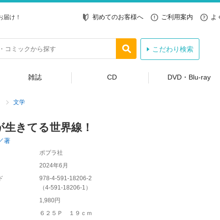
初めてのお客様へ
ご利用案内
よ
お届け！
こだわり検索
雑誌
CD
DVD・Blu-ray
文学
が生きてる世界線！
／著
ポプラ社
2024年6月
ド
978-4-591-18206-2
（
4-591-18206-1
）
1,980円
６２５Ｐ １９ｃｍ