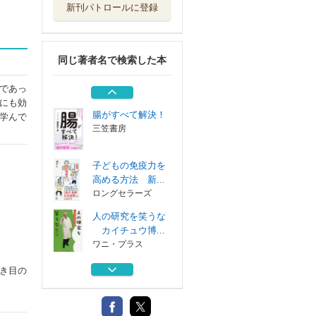
新刊パトロールに登録
自分の腸を見てみ
たい 免疫博士...
ワニ・プラス
同じ著者名で検索した本
血液型と免疫力
宝島社
であっ
にも効
腸がすべて解決！
学んで
三笠書房
子どもの免疫力を
高める方法 新...
ロングセラーズ
人の研究を笑うな
カイチュウ博...
ワニ・プラス
自分の腸を見てみ
き目の
たい 免疫博士...
ワニ・プラス