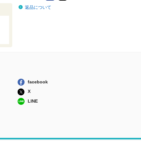
血液型と免疫力
返品について
宝島社
腸がすべて解決！
三笠書房
子どもの免疫力を
高める方法 新...
ロングセラーズ
人の研究を笑うな
カイチュウ博...
ワニ・プラス
facebook
X
自分の腸を見てみ
たい 免疫博士...
LINE
ワニ・プラス
血液型と免疫力
宝島社