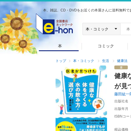
本、雑誌、CD・DVDをお近くの本屋さんに送料無料で
本
コミック
トップ
本・コミック
生活
健康法
健康
が見
藤田紘一
出版社名
出版年月
ISBNコー
税込価格