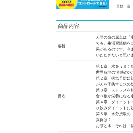
頁数・縦
商品内容
人間の命の原点は「
ても、生活習慣病を
要旨
果があるのです。今
いただきたいと思い
第１章 水をうまく
世界各地の“奇跡の水
第２章 病気予防に
がんを予防する水の
第３章 ストレスを
目次
食べ物が栄養になる
第４章 ダイエット
水飲みダイエットに
第５章 水分摂取の
真偽は？
お茶と水―それは「