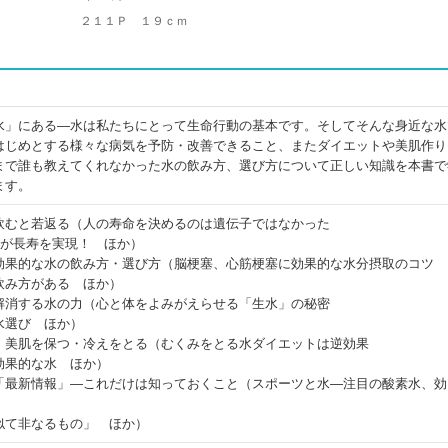
２１１Ｐ １９ｃｍ
水」にある―水は私たちにとって生命行動の基本です。そしてそんな身近な水
はじめとする様々な病気を予防・改善できること、またダイエットや美肌作り
まで誰も教えてくれなかった水の飲み方、選び方について正しい知識を本書で
ます。
飲むと若返る（人の寿命を決めるのは遺伝子ではなかった
”が長寿を実現！ ほか）
効果的な水の飲み方・選び方（脳梗塞、心筋梗塞に効果的な水分摂取のコツ
飲み方がある ほか）
解消する水の力（心と体をよみがえらせる「生水」の秘密
水選び ほか）
・美肌を保つ・冷えをとる（むくみをとる水ダイエットは逆効果
効果的な水 ほか）
「最新情報」―これだけは知っておくこと（スポーツと水―注目の酸素水、効
似て非なるもの」 ほか）