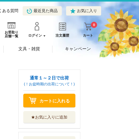
くある質問
最近見た商品
お気に入り
0
お受取り
ログイン
注文履歴
カート
店舗一覧
文具・雑貨
キャンペーン
通常１～２日で出荷
(！お盆時期の出荷について！)
カートに入れる
★お気に入りに追加
人の研究を笑うな
カイチュウ博...
ワニ・プラス