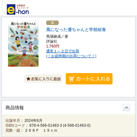
風になった優ちゃんと学校給食
馬場錬成／著
評論社
1,760円
通常１～２日で出荷
(！お盆時期の出荷について！)
商品情報
出版年月：
2024年6月
ISBNコード：
978-4-566-01463-3
(
4-566-01463-0
)
頁数・縦：
２６８Ｐ １９ｃｍ