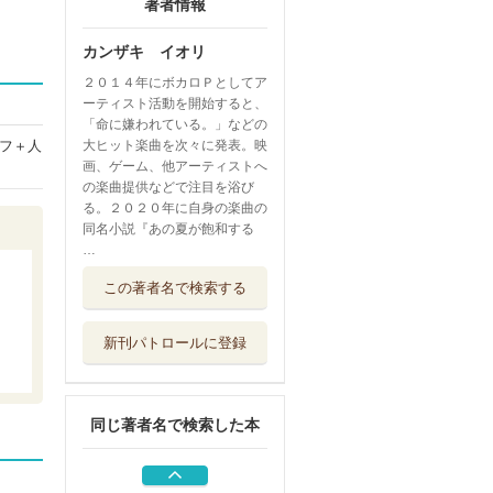
著者情報
カンザキ イオリ
２０１４年にボカロＰとしてア
ーティスト活動を開始すると、
「命に嫌われている。」などの
フ＋人
大ヒット楽曲を次々に発表。映
画、ゲーム、他アーティストへ
の楽曲提供などで注目を浴び
る。２０２０年に自身の楽曲の
同名小説『あの夏が飽和する
…
あの夏が飽和する
この著者名で検索する
。 ５
ＫＡＤＯＫＡＷＡ
新刊パトロールに登録
あの夏が飽和する
。 ４
ＫＡＤＯＫＡＷＡ
同じ著者名で検索した本
自由に捕らわれる
。
河出書房新社