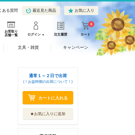
くある質問
最近見た商品
お気に入り
0
お受取り
ログイン
注文履歴
カート
店舗一覧
文具・雑貨
キャンペーン
通常１～２日で出荷
(！お盆時期の出荷について！)
カートに入れる
★お気に入りに追加