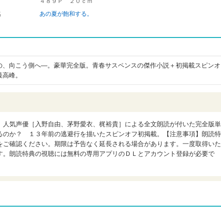
４８９Ｐ ２０ｃｍ
名
あの夏が飽和する。
の、向こう側へ―。豪華完全版。青春サスペンスの傑作小説＋初掲載スピンオ
最高峰。
 人気声優［入野自由、茅野愛衣、梶裕貴］による全文朗読が付いた完全版単
るのか？ １３年前の逃避行を描いたスピンオフ初掲載。【注意事項】朗読特
をご確認ください。期限は予告なく延長される場合があります。一度取得いた
す。朗読特典の視聴には無料の専用アプリのＤＬとアカウント登録が必要で