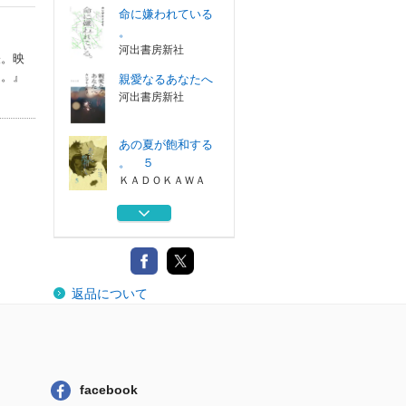
命に嫌われている
。
河出書房新社
表。映
る。』
親愛なるあなたへ
河出書房新社
あの夏が飽和する
。 ５
ＫＡＤＯＫＡＷＡ
あの夏が飽和する
。 ４
ＫＡＤＯＫＡＷＡ
自由に捕らわれる
返品について
。
河出書房新社
命に嫌われている
。
河出書房新社
facebook
親愛なるあなたへ