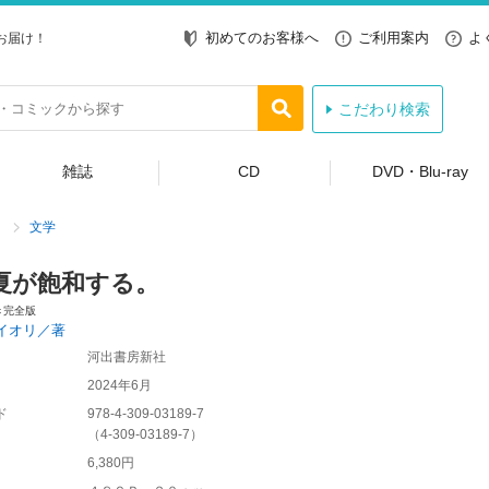
初めてのお客様へ
ご利用案内
よ
お届け！
こだわり検索
雑誌
CD
DVD・Blu-ray
文学
夏が飽和する。
き完全版
イオリ／著
河出書房新社
2024年6月
ド
978-4-309-03189-7
（
4-309-03189-7
）
6,380円