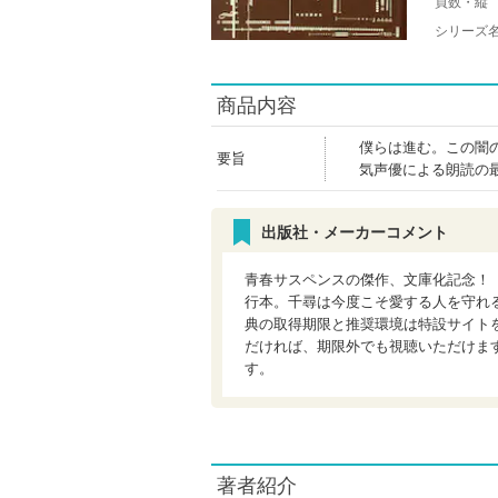
頁数・縦
シリーズ
商品内容
僕らは進む。この闇
要旨
気声優による朗読の
出版社・メーカーコメント
青春サスペンスの傑作、文庫化記念！
行本。千尋は今度こそ愛する人を守れ
典の取得期限と推奨環境は特設サイト
だければ、期限外でも視聴いただけま
す。
著者紹介