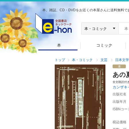
本、雑誌、CD・DVDをお近くの本屋さんに送料無料で
本
コミック
トップ
本・コミック
文芸
日本文学
あの
全文朗読付
カンザキ
出版社名
出版年月
ISBNコー
税込価格