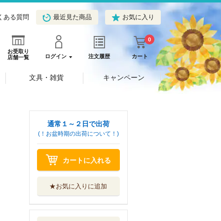
くある質問
最近見た商品
お気に入り
0
お受取り
ログイン
注文履歴
カート
店舗一覧
文具・雑貨
キャンペーン
通常１～２日で出荷
(！お盆時期の出荷について！)
カートに入れる
★お気に入りに追加
賢くなるパズルさ
んすうシリーズ...
Ｇａｋｋｅｎ