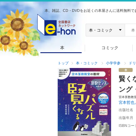
本、雑誌、CD・DVDをお近くの本屋さんに送料無料で
本
コミック
トップ
本・コミック
小学学参
ドリ
賢く
ング
宮本算数教
宮本哲也
出版社名
出版年月
ISBNコー