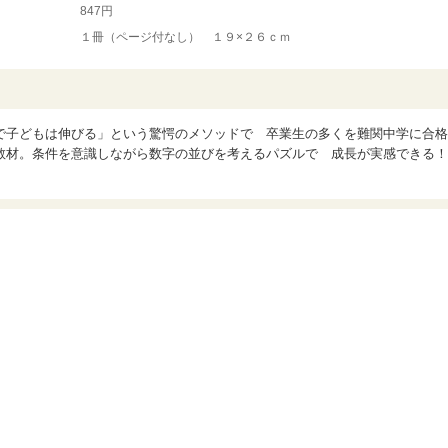
847円
１冊（ページ付なし） １９×２６ｃｍ
で子どもは伸びる」という驚愕のメソッドで 卒業生の多くを難関中学に合格
教材。条件を意識しながら数字の並びを考えるパズルで 成長が実感できる！