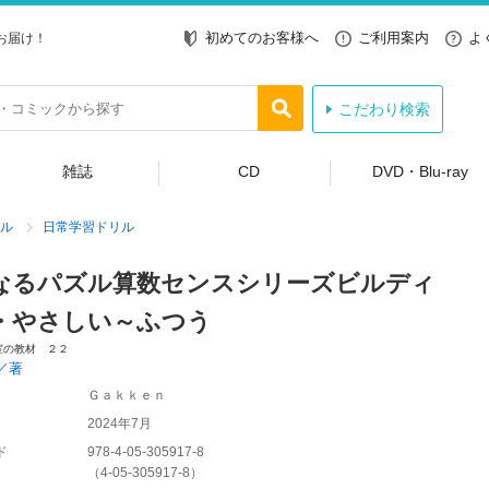
初めてのお客様へ
ご利用案内
よ
お届け！
こだわり検索
雑誌
CD
DVD・Blu-ray
ル
日常学習ドリル
なるパズル算数センスシリーズビルディ
・やさしい～ふつう
室の教材 ２２
／著
Ｇａｋｋｅｎ
2024年7月
ド
978-4-05-305917-8
（
4-05-305917-8
）