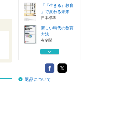
「『生きる』教育
」で変わる未来...
日本標準
新しい時代の教育
方法
有斐閣
子どもと教師のウ
ェルビーイング...
ぎょうせい
子どもたちの「今
返品について
」を輝かせる学...
日本標準
教育的評価の設計
パフォーマン...
日本標準
「『生きる』教育
」で変わる未来...
日本標準