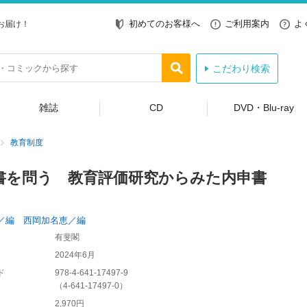
初めてのお客様へ
ご利用案内
よ
お届け！
こだわり検索
雑誌
CD
DVD・Blu-ray
教育制度
書を問う 教育評価研究からみた内申書
／編 西岡加名恵／編
有斐閣
2024年6月
ド
978-4-641-17497-9
（
4-641-17497-0
）
2,970円