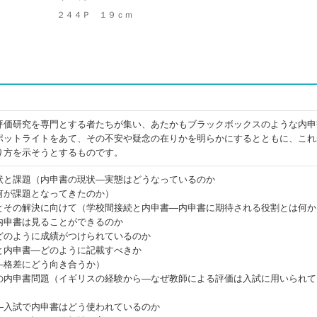
２４４Ｐ １９ｃｍ
評価研究を専門とする者たちが集い、あたかもブラックボックスのような内申
ポットライトをあて、その不安や疑念の在りかを明らかにするとともに、これ
り方を示そうとするものです。
状と課題（内申書の現状―実態はどうなっているのか
何が課題となってきたのか）
とその解決に向けて（学校間接続と内申書―内申書に期待される役割とは何か
内申書は見ることができるのか
どのように成績がつけられているのか
と内申書―どのように記載すべきか
―格差にどう向き合うか）
の内申書問題（イギリスの経験から―なぜ教師による評価は入試に用いられて
―入試で内申書はどう使われているのか