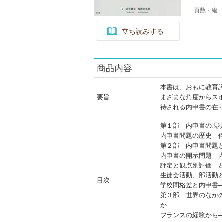
頁数・縦
立ち読みする
商品内容
本書は、おもに教育
要旨
まざまな角度からス
待される内申書の在
第１部 内申書の現
内申書問題の歴史―
第２部 内申書問題
内申書の開示問題―
評定と観点別評価―
生徒会活動、部活動
目次
学校間格差と内申書
第３部 世界のなか
か
フランスの経験から