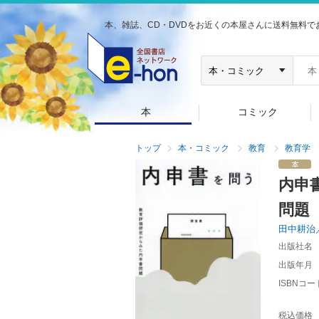
本、雑誌、CD・DVDをお近くの本屋さんに送料無料で
本
コミック
トップ
本・コミック
教育
教育学
内申
問題
田中耕治
出版社名
出版年月
ISBNコー
税込価格