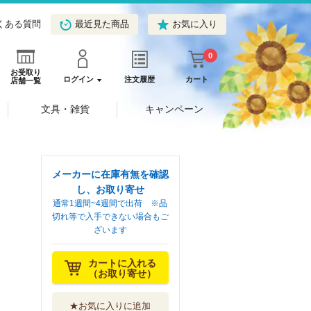
くある質問
最近見た商品
お気に入り
0
お受取り
ログイン
注文履歴
カート
店舗一覧
文具・雑貨
キャンペーン
メーカーに在庫有無を確認
し、お取り寄せ
通常1週間~4週間で出荷 ※品
切れ等で入手できない場合もご
ざいます
カートに入れる
（お取り寄せ）
★お気に入りに追加