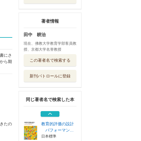
著者情報
田中 耕治
現在、佛教大学教育学部客員教
授、京都大学名誉教授
書にさ
新しい時代の教育
この著者名で検索する
から期
方法
有斐閣
新刊パトロールに登録
子どもと教師のウ
ェルビーイング...
ぎょうせい
同じ著者名で検索した本
子どもたちの「今
」を輝かせる学...
日本標準
きたの
教育的評価の設計
パフォーマン...
日本標準