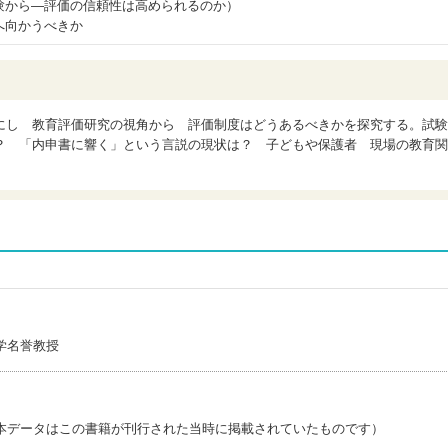
験から―評価の信頼性は高められるのか）
へ向かうべきか
にし 教育評価研究の視角から 評価制度はどうあるべきかを探究する。試験
？ 「内申書に響く」という言説の現状は？ 子どもや保護者 現場の教育関
学名誉教授
本データはこの書籍が刊行された当時に掲載されていたものです）