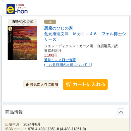
悪魔のひじの家
創元推理文庫 Ｍカ１－４６ フェル博士シ
リーズ
ジョン・ディクスン・カー／著 白須清美／訳
東京創元社
1,100円
通常１～２日で出荷
(！お盆時期の出荷について！)
商品情報
出版年月：
2024年6月
ISBNコード：
978-4-488-11851-8
(
4-488-11851-8
)