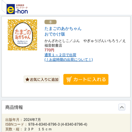
たまごのあかちゃん
おでかけ版
かんざわとしこ／ぶん やぎゅうげんいちろう／え
福音館書店
770円
通常１～２日で出荷
(！お盆時期の出荷について！)
商品情報
出版年月：
2024年7月
ISBNコード：
978-4-8340-8796-3
(
4-8340-8796-4
)
頁数・縦：
２３Ｐ １５ｃｍ