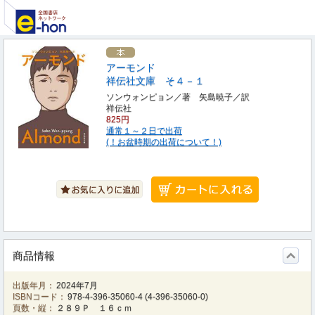
アーモンド
祥伝社文庫 そ４－１
ソンウォンピョン／著 矢島暁子／訳
祥伝社
825円
通常１～２日で出荷
(！お盆時期の出荷について！)
商品情報
出版年月：
2024年7月
ISBNコード：
978-4-396-35060-4
(
4-396-35060-0
)
頁数・縦：
２８９Ｐ １６ｃｍ