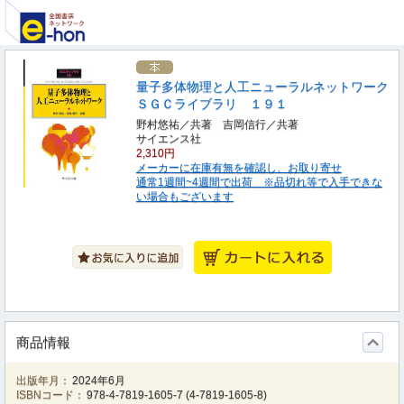
量子多体物理と人工ニューラルネットワーク
ＳＧＣライブラリ １９１
野村悠祐／共著 吉岡信行／共著
サイエンス社
2,310円
メーカーに在庫有無を確認し、お取り寄せ
通常1週間~4週間で出荷 ※品切れ等で入手できな
い場合もございます
商品情報
出版年月：
2024年6月
ISBNコード：
978-4-7819-1605-7
(
4-7819-1605-8
)