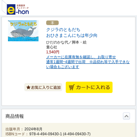
クジラのともだち
おひさまこんにちは年少向
ひだのかな代／脚本・絵
童心社
1,540円
メーカーに在庫有無を確認し、お取り寄せ
通常1週間~4週間で出荷 ※品切れ等で入手できな
い場合もございます
商品情報
出版年月：
2024年8月
ISBNコード：
978-4-494-09430-1
(
4-494-09430-7
)