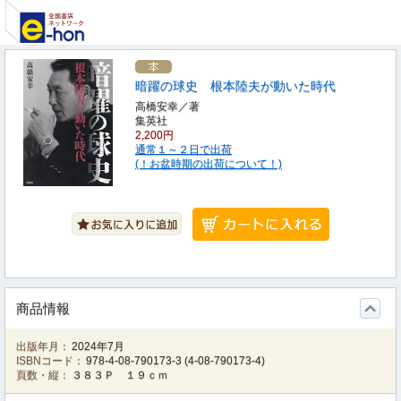
暗躍の球史 根本陸夫が動いた時代
高橋安幸／著
集英社
2,200円
通常１～２日で出荷
(！お盆時期の出荷について！)
商品情報
出版年月：
2024年7月
ISBNコード：
978-4-08-790173-3
(
4-08-790173-4
)
頁数・縦：
３８３Ｐ １９ｃｍ