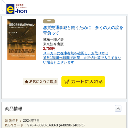
悪質交通事犯と闘うために 多くの人の涙を
背負って
城祐一郎／著
東京法令出版
2,750円
メーカーに在庫有無を確認し、お取り寄せ
通常1週間~4週間で出荷 ※品切れ等で入手できな
い場合もございます
商品情報
出版年月：
2024年7月
ISBNコード：
978-4-8090-1483-3
(
4-8090-1483-5
)