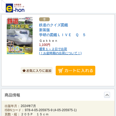
鉄道のクイズ図鑑
新装版
学研の図鑑ＬＩＶＥ Ｑ ５
Ｇａｋｋｅｎ
1,100円
通常１～２日で出荷
(！お盆時期の出荷について！)
商品情報
出版年月：
2024年7月
ISBNコード：
978-4-05-205975-9
(
4-05-205975-1
)
頁数・縦：
２０５Ｐ １５ｃｍ