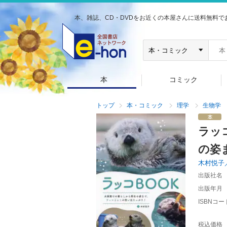
本、雑誌、CD・DVDをお近くの本屋さんに送料無料で
本
コミック
トップ
本・コミック
理学
生物学
ラッ
の姿
木村悦子
出版社名
出版年月
ISBNコー
税込価格