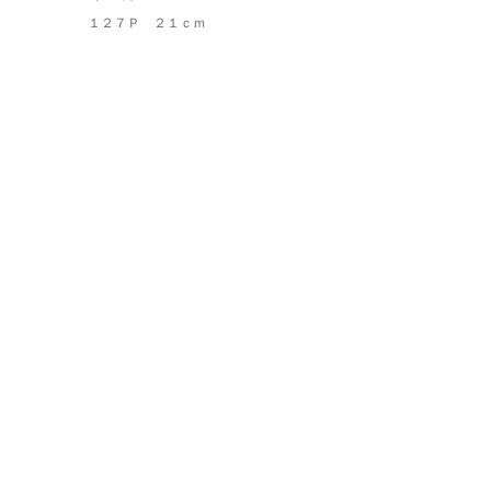
１２７Ｐ ２１ｃｍ