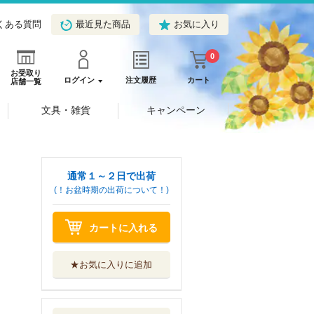
くある質問
最近見た商品
お気に入り
0
お受取り
ログイン
注文履歴
カート
店舗一覧
文具・雑貨
キャンペーン
通常１～２日で出荷
(！お盆時期の出荷について！)
カートに入れる
★お気に入りに追加
コビトカバまるご
とＢＯＯＫ
辰巳出版