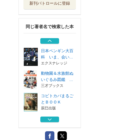
新刊パトロールに登録
アザラシＢＯＯＫ
水族館での暮...
グラフィック社
同じ著者名で検索した本
解説民法〈家族法
〉改正のポイン...
有斐閣
日本ペンギン大百
科 いま、会い...
エクスナレッジ
動物園＆水族館ぬ
いぐるみ図鑑 ...
三才ブックス
コビトカバまるご
とＢＯＯＫ
辰巳出版
アザラシＢＯＯＫ
水族館での暮...
グラフィック社