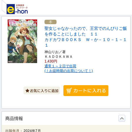
聖女じゃなかったので、王宮でのんびりご飯
を作ることにしました １１
カドカワＢＯＯＫＳ Ｗ－か－１０－１－１
１
神山りお／著
ＫＡＤＯＫＡＷＡ
1,430円
通常１～２日で出荷
(！お盆時期の出荷について！)
商品情報
出版年月：
2024年7月