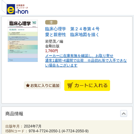
臨床心理学 第２４巻第４号
愛と親密性 臨床地図を描く
岩壁茂／編
金剛出版
1,760円
メーカーに在庫有無を確認し、お取り寄せ
通常1週間~4週間で出荷 ※品切れ等で入手できな
い場合もございます
商品情報
出版年月：
2024年7月
ISBNコード：
978-4-7724-2050-1
(
4-7724-2050-9
)