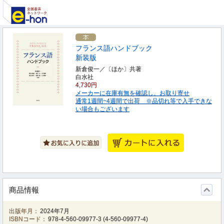
フランス語ハンドブック
新装版
新倉俊一／〔ほか〕共著
白水社
4,730円
メーカーに在庫有無を確認し、お取り寄せ
通常1週間~4週間で出荷 ※品切れ等で入手できな
い場合もございます
商品情報
出版年月：
2024年7月
ISBNコード：
978-4-560-09977-3
(
4-560-09977-4
)