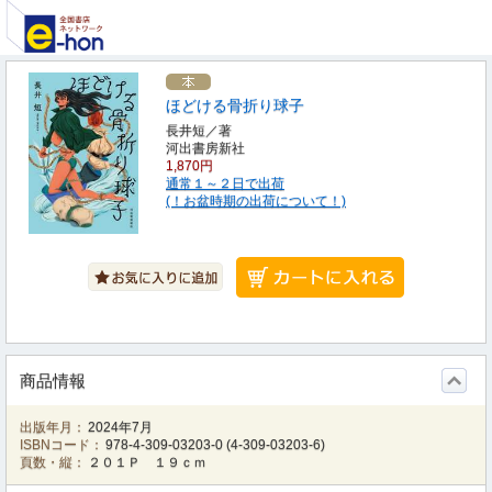
ほどける骨折り球子
長井短／著
河出書房新社
1,870円
通常１～２日で出荷
(！お盆時期の出荷について！)
商品情報
出版年月：
2024年7月
ISBNコード：
978-4-309-03203-0
(
4-309-03203-6
)
頁数・縦：
２０１Ｐ １９ｃｍ