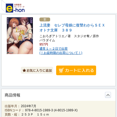
上流妻 セレブ母娘に復讐わからＳＥＸ
オトナ文庫 ３８９
こおろぎアトリエ／著 スタジオ奪／原作
パラダイム
957円
通常１～２日で出荷
(！お盆時期の出荷について！)
商品情報
出版年月：
2024年7月
ISBNコード：
978-4-8015-1989-3
(
4-8015-1989-X
)
頁数・縦：
２５３Ｐ １５ｃｍ