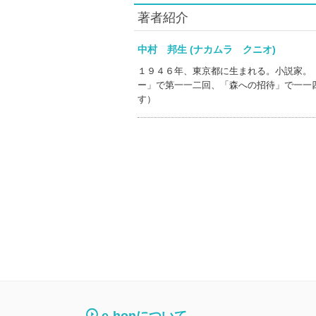
著者紹介
中村 邦生 (ナカムラ クニオ)
１９４６年、東京都に生まれる。小説家。
ー」で第一一二回、「森への招待」で一一
す）