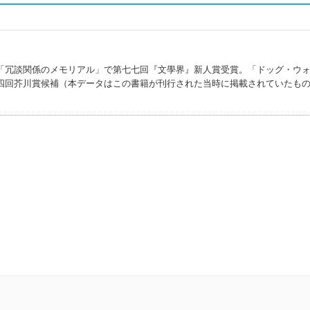
「冗談関係のメモリアル」で第七七回『文學界』新人賞受賞。「ドッグ・ウ
四回芥川賞候補（本データはこの書籍が刊行された当時に掲載されていたも