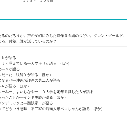
２７８Ｐ ２０ｃｍ
あるのだろうか。声の変幻にみちた連作３６編のつどい。グレン・グールド、
ころ、付箋…誰が話しているのか？
―Ｎが語る
、よく覚えている―カマキリが語る ほか）
と―Ｎが語る
人だった―牧師Ｙが語る ほか）
になるぜ―沖縄名護湾の男二人が語る
―Ｎが語る ほか）
ふーみー、よいむなやー―Ｄ大学を定年退職したＳが語る
あったことか―インド更紗が語る ほか）
パンデミックと―翻訳家Ｔが語る
ってどういう意味―不二家の店頭人形ペコちゃんが語る ほか）