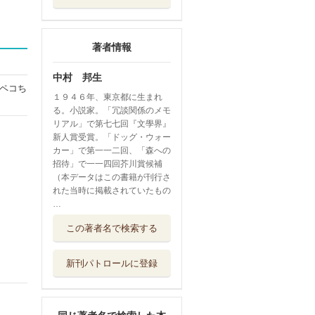
著者情報
中村 邦生
ペコち
１９４６年、東京都に生まれ
る。小説家。「冗談関係のメモ
リアル」で第七七回『文學界』
新人賞受賞。「ドッグ・ウォー
カー」で第一一二回、「森への
招待」で一一四回芥川賞候補
（本データはこの書籍が刊行さ
れた当時に掲載されていたもの
…
ブラック・ノート
この著者名で検索する
抄
水声社
新刊パトロールに登録
推薦文、作家によ
る作家の 全集...
風濤社