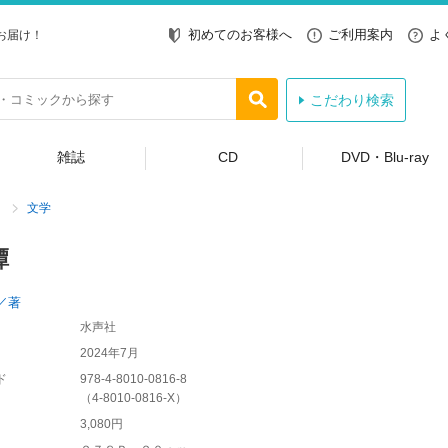
初めてのお客様へ
ご利用案内
よ
お届け！
こだわり検索
雑誌
CD
DVD・Blu-ray
文学
譚
／著
水声社
2024年7月
ド
978-4-8010-0816-8
（
4-8010-0816-X
）
3,080円