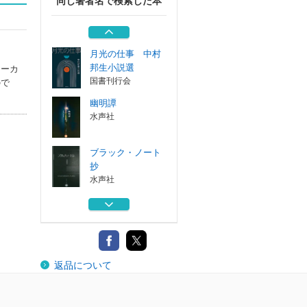
同じ著者名で検索した本
『罪と罰』をどう
読むか ドスト...
水声社
月光の仕事 中村
邦生小説選
ォーカ
国書刊行会
ので
幽明譚
水声社
ブラック・ノート
抄
水声社
推薦文、作家によ
る作家の 全集...
風濤社
『罪と罰』をどう
返品について
読むか ドスト...
水声社
月光の仕事 中村