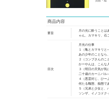
頁数・縦
商品内容
月の光に酔うことは
要旨
ゃん、カマキリ、石
月光の仕事
１（亀とカマキリと
あの少年のことなら
２（コンブさんのこ
かーやんは、こんな
目次
３（明日の天気が気
二十歳のカーニバル
４（悪霊封じ、ひー
何たる醜態、痴態で
５（兄弟と少女と、
ソンザ、イノコドク