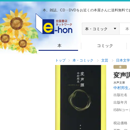
本、雑誌、CD・DVDをお近くの本屋さんに送料無料で
本
コミック
トップ
本・コミック
文芸
日本文学
変声
水声文庫
中村邦生
出版社名
出版年月
ISBNコー
税込価格