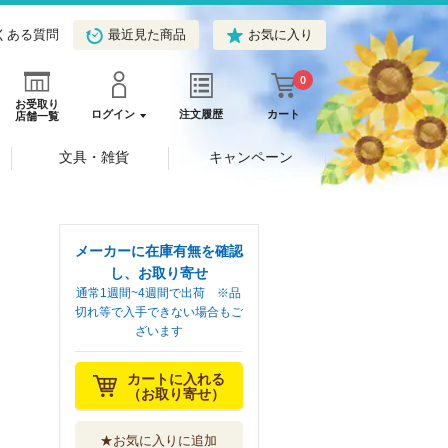
くある質問
最近見た商品
お気に入り
0
お受取り
ログイン
注文履歴
カート
店舗一覧
文具・雑貨
キャンペーン
メーカーに在庫有無を確認
し、お取り寄せ
通常1週間~4週間で出荷 ※品
切れ等で入手できない場合もご
ざいます
カートに入れる
（お取り寄せ）
★お気に入りに追加